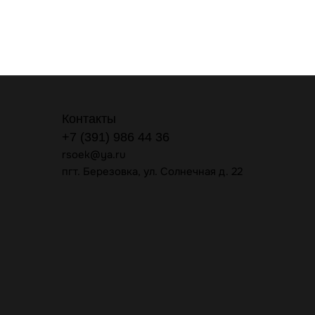
Контакты
+7 (391) 986 44 36
rsoek@ya.ru
пгт. Березовка, ул. Солнечная д. 22