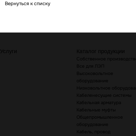
Вернуться к списку
Услуги
Каталог продукции
Собственное производств
Все для ЛЭП
Высоковольтное
оборудование
Низковольтное оборудова
Кабеленесущие системы
Кабельная арматура
Кабельные муфты
Общепромышленное
оборудование
Кабель, провод