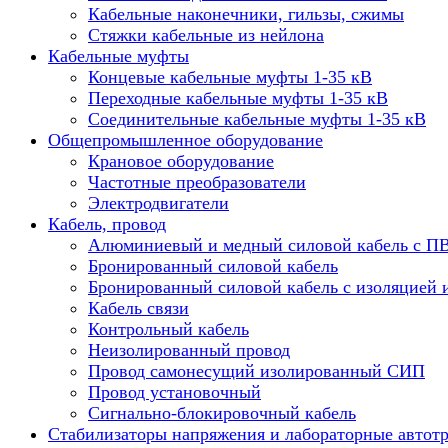
Кабельные наконечники, гильзы, сжимы
Стяжки кабельные из нейлона
Кабельные муфты
Концевые кабельные муфты 1-35 кВ
Переходные кабельные муфты 1-35 кВ
Соединительные кабельные муфты 1-35 кВ
Общепромышленное оборудование
Крановое оборудование
Частотные преобразователи
Электродвигатели
Кабель, провод
Алюминиевый и медный силовой кабель с П
Бронированный силовой кабель
Бронированный силовой кабель с изоляцией 
Кабель связи
Контрольный кабель
Неизолированный провод
Провод самонесущий изолированный СИП
Провод установочный
Сигнально-блокировочный кабель
Стабилизаторы напряжения и лабораторные автот