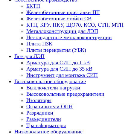
БКТП
Железобетонные приставки ПТ
Железобетонные стойки СВ
КТП, КРУ, ПКУ, ЩО70, КСО, СТП, МТП
Металлоконструкции для ЛЭП
Нестандартные металлоконструкции
Плита ПЗК
Плиты перекрытия (УБК)
Все для ЛЭП
Арматура для СИП до 1 кВ
Арматура для СИП до 35 кВ
Инструмент для монтажа СИП
Высоковольтное оборудование
Выключатели нагрузки
Высоковольтные предохранители
Изоляторы
Ограничители ОПН
Разрядники
Разъединители
Трансформаторы
Низковольтное оборудование