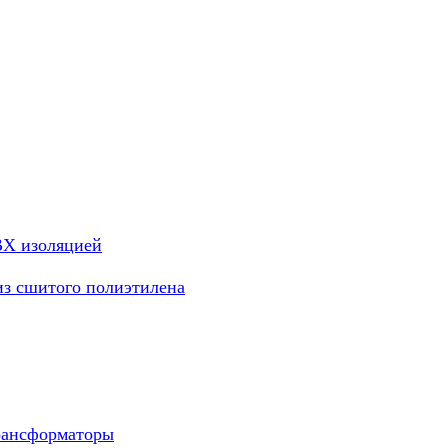
ВХ изоляцией
из сшитого полиэтилена
рансформаторы