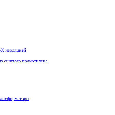
ВХ изоляцией
из сшитого полиэтилена
рансформаторы