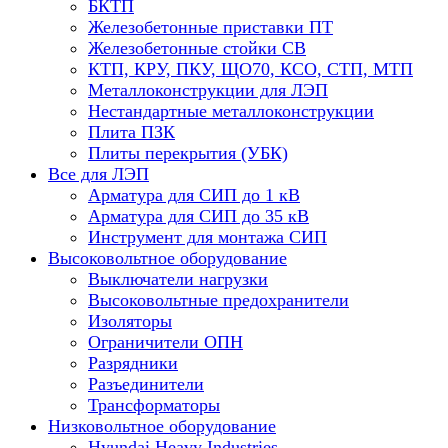
БКТП
Железобетонные приставки ПТ
Железобетонные стойки СВ
КТП, КРУ, ПКУ, ЩО70, КСО, СТП, МТП
Металлоконструкции для ЛЭП
Нестандартные металлоконструкции
Плита ПЗК
Плиты перекрытия (УБК)
Все для ЛЭП
Арматура для СИП до 1 кВ
Арматура для СИП до 35 кВ
Инструмент для монтажа СИП
Высоковольтное оборудование
Выключатели нагрузки
Высоковольтные предохранители
Изоляторы
Ограничители ОПН
Разрядники
Разъединители
Трансформаторы
Низковольтное оборудование
Hyundai Heavy Industries