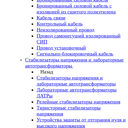
Бронированный силовой кабель с
изоляцией из сшитого полиэтилена
Кабель связи
Контрольный кабель
Неизолированный провод
Провод самонесущий изолированный
СИП
Провод установочный
Сигнально-блокировочный кабель
Стабилизаторы напряжения и лабораторные
автотрансформаторы
Назад
Стабилизаторы напряжения и
лабораторные автотрансформаторы
Лабораторные автотрансформаторы
ЛАТРы
Релейные стабилизаторы напряжения
Тиристорные стабилизаторы
напряжения
Устройства защиты от отгорания нуля и
высокого напряжения