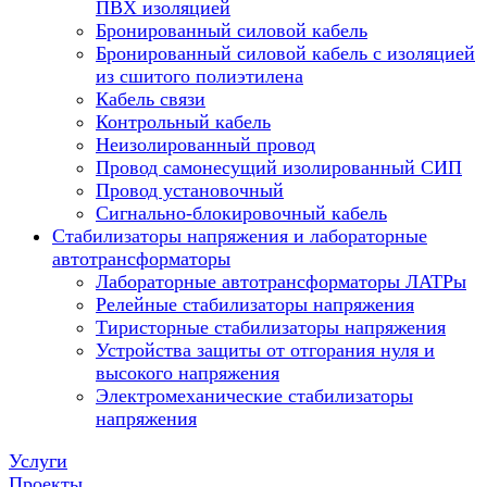
ПВХ изоляцией
Бронированный силовой кабель
Бронированный силовой кабель с изоляцией
из сшитого полиэтилена
Кабель связи
Контрольный кабель
Неизолированный провод
Провод самонесущий изолированный СИП
Провод установочный
Сигнально-блокировочный кабель
Стабилизаторы напряжения и лабораторные
автотрансформаторы
Лабораторные автотрансформаторы ЛАТРы
Релейные стабилизаторы напряжения
Тиристорные стабилизаторы напряжения
Устройства защиты от отгорания нуля и
высокого напряжения
Электромеханические стабилизаторы
напряжения
Услуги
Проекты