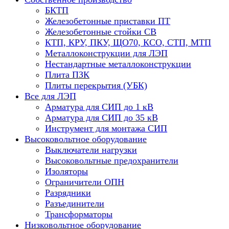
БКТП
Железобетонные приставки ПТ
Железобетонные стойки СВ
КТП, КРУ, ПКУ, ЩО70, КСО, СТП, МТП
Металлоконструкции для ЛЭП
Нестандартные металлоконструкции
Плита ПЗК
Плиты перекрытия (УБК)
Все для ЛЭП
Арматура для СИП до 1 кВ
Арматура для СИП до 35 кВ
Инструмент для монтажа СИП
Высоковольтное оборудование
Выключатели нагрузки
Высоковольтные предохранители
Изоляторы
Ограничители ОПН
Разрядники
Разъединители
Трансформаторы
Низковольтное оборудование