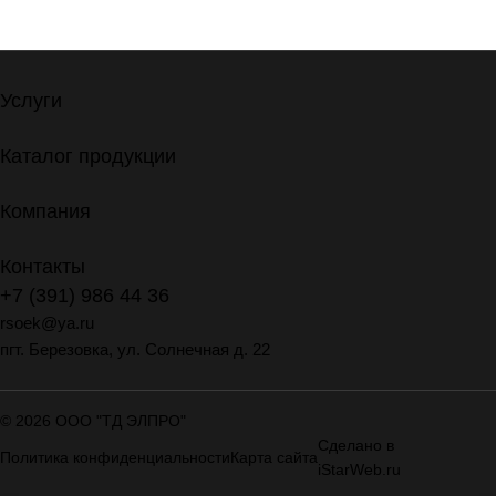
Услуги
Каталог продукции
Компания
Контакты
+7 (391) 986 44 36
rsoek@ya.ru
пгт. Березовка, ул. Солнечная д. 22
© 2026 ООО "ТД ЭЛПРО"
Сделано в
Политика конфиденциальности
Карта сайта
iStarWeb.ru