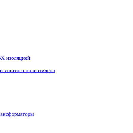
ВХ изоляцией
из сшитого полиэтилена
рансформаторы