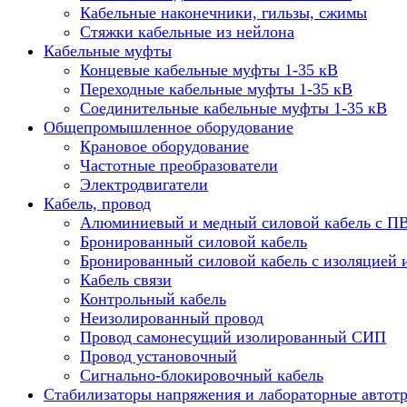
Кабельные наконечники, гильзы, сжимы
Стяжки кабельные из нейлона
Кабельные муфты
Концевые кабельные муфты 1-35 кВ
Переходные кабельные муфты 1-35 кВ
Соединительные кабельные муфты 1-35 кВ
Общепромышленное оборудование
Крановое оборудование
Частотные преобразователи
Электродвигатели
Кабель, провод
Алюминиевый и медный силовой кабель с П
Бронированный силовой кабель
Бронированный силовой кабель с изоляцией 
Кабель связи
Контрольный кабель
Неизолированный провод
Провод самонесущий изолированный СИП
Провод установочный
Сигнально-блокировочный кабель
Стабилизаторы напряжения и лабораторные автот