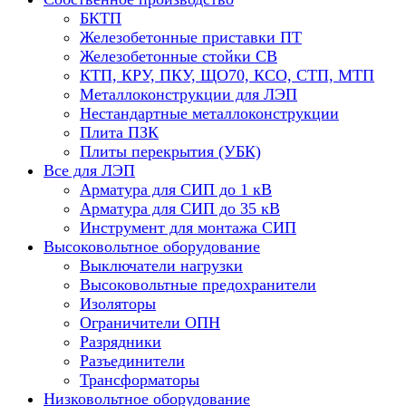
БКТП
Железобетонные приставки ПТ
Железобетонные стойки СВ
КТП, КРУ, ПКУ, ЩО70, КСО, СТП, МТП
Металлоконструкции для ЛЭП
Нестандартные металлоконструкции
Плита ПЗК
Плиты перекрытия (УБК)
Все для ЛЭП
Арматура для СИП до 1 кВ
Арматура для СИП до 35 кВ
Инструмент для монтажа СИП
Высоковольтное оборудование
Выключатели нагрузки
Высоковольтные предохранители
Изоляторы
Ограничители ОПН
Разрядники
Разъединители
Трансформаторы
Низковольтное оборудование