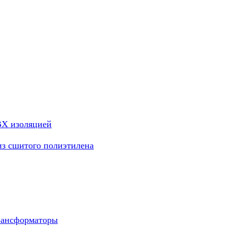
ВХ изоляцией
из сшитого полиэтилена
рансформаторы