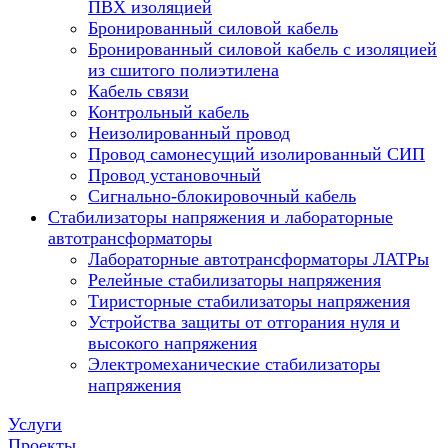
ПВХ изоляцией
Бронированный силовой кабель
Бронированный силовой кабель с изоляцией
из сшитого полиэтилена
Кабель связи
Контрольный кабель
Неизолированный провод
Провод самонесущий изолированный СИП
Провод установочный
Сигнально-блокировочный кабель
Стабилизаторы напряжения и лабораторные
автотрансформаторы
Лабораторные автотрансформаторы ЛАТРы
Релейные стабилизаторы напряжения
Тиристорные стабилизаторы напряжения
Устройства защиты от отгорания нуля и
высокого напряжения
Электромеханические стабилизаторы
напряжения
Услуги
Проекты