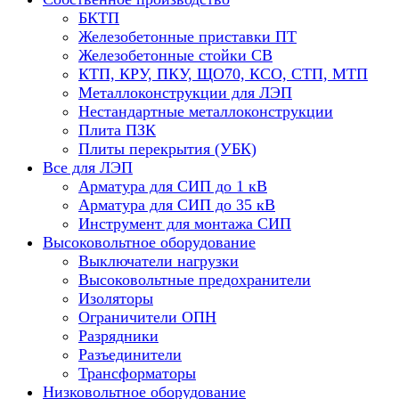
БКТП
Железобетонные приставки ПТ
Железобетонные стойки СВ
КТП, КРУ, ПКУ, ЩО70, КСО, СТП, МТП
Металлоконструкции для ЛЭП
Нестандартные металлоконструкции
Плита ПЗК
Плиты перекрытия (УБК)
Все для ЛЭП
Арматура для СИП до 1 кВ
Арматура для СИП до 35 кВ
Инструмент для монтажа СИП
Высоковольтное оборудование
Выключатели нагрузки
Высоковольтные предохранители
Изоляторы
Ограничители ОПН
Разрядники
Разъединители
Трансформаторы
Низковольтное оборудование