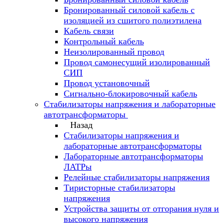
Бронированный силовой кабель с
изоляцией из сшитого полиэтилена
Кабель связи
Контрольный кабель
Неизолированный провод
Провод самонесущий изолированный
СИП
Провод установочный
Сигнально-блокировочный кабель
Стабилизаторы напряжения и лабораторные
автотрансформаторы
Назад
Стабилизаторы напряжения и
лабораторные автотрансформаторы
Лабораторные автотрансформаторы
ЛАТРы
Релейные стабилизаторы напряжения
Тиристорные стабилизаторы
напряжения
Устройства защиты от отгорания нуля и
высокого напряжения