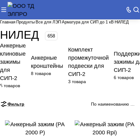
Главная
Продукты
Все для ЛЭП
Арматура для СИП до 1 кВ
НИЛЕД
НИЛЕД
658
Анкерные
Комплект
клиновые
Поддерж
Анкерные
промежуточной
зажимы
зажимы д
кронштейны
подвески для
для
СИП-2
8 товаров
СИП-2
СИП-2
6 товаров
3 товара
5 товаров
Фильтр
По наименованию (А-Я