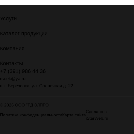
Услуги
Каталог продукции
Компания
Контакты
+7 (391) 986 44 36
rsoek@ya.ru
пгт. Березовка, ул. Солнечная д. 22
© 2026 ООО "ТД ЭЛПРО"
Сделано в
Политика конфиденциальности
Карта сайта
iStarWeb.ru