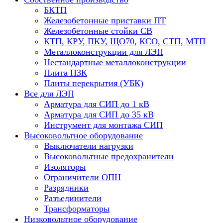
БКТП
Железобетонные приставки ПТ
Железобетонные стойки СВ
КТП, КРУ, ПКУ, ЩО70, КСО, СТП, МТП
Металлоконструкции для ЛЭП
Нестандартные металлоконструкции
Плита ПЗК
Плиты перекрытия (УБК)
Все для ЛЭП
Арматура для СИП до 1 кВ
Арматура для СИП до 35 кВ
Инструмент для монтажа СИП
Высоковольтное оборудование
Выключатели нагрузки
Высоковольтные предохранители
Изоляторы
Ограничители ОПН
Разрядники
Разъединители
Трансформаторы
Низковольтное оборудование