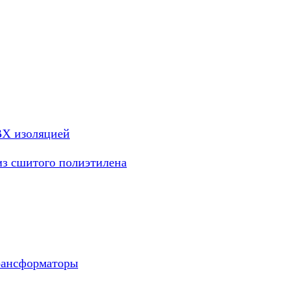
ВХ изоляцией
из сшитого полиэтилена
рансформаторы