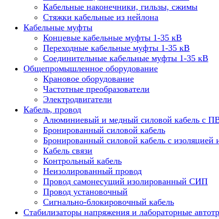
Кабельные наконечники, гильзы, сжимы
Стяжки кабельные из нейлона
Кабельные муфты
Концевые кабельные муфты 1-35 кВ
Переходные кабельные муфты 1-35 кВ
Соединительные кабельные муфты 1-35 кВ
Общепромышленное оборудование
Крановое оборудование
Частотные преобразователи
Электродвигатели
Кабель, провод
Алюминиевый и медный силовой кабель с П
Бронированный силовой кабель
Бронированный силовой кабель с изоляцией 
Кабель связи
Контрольный кабель
Неизолированный провод
Провод самонесущий изолированный СИП
Провод установочный
Сигнально-блокировочный кабель
Стабилизаторы напряжения и лабораторные автот