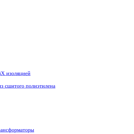
ВХ изоляцией
из сшитого полиэтилена
рансформаторы