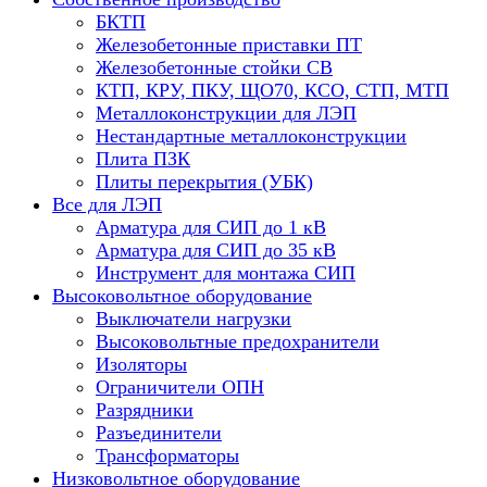
БКТП
Железобетонные приставки ПТ
Железобетонные стойки СВ
КТП, КРУ, ПКУ, ЩО70, КСО, СТП, МТП
Металлоконструкции для ЛЭП
Нестандартные металлоконструкции
Плита ПЗК
Плиты перекрытия (УБК)
Все для ЛЭП
Арматура для СИП до 1 кВ
Арматура для СИП до 35 кВ
Инструмент для монтажа СИП
Высоковольтное оборудование
Выключатели нагрузки
Высоковольтные предохранители
Изоляторы
Ограничители ОПН
Разрядники
Разъединители
Трансформаторы
Низковольтное оборудование