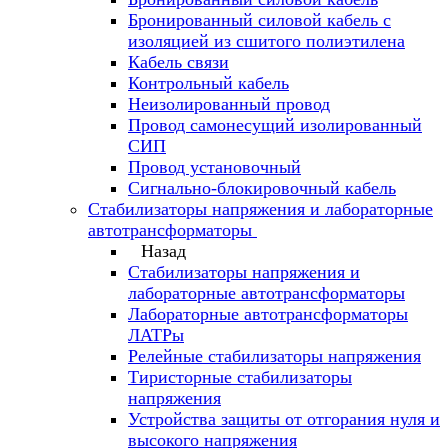
Бронированный силовой кабель с
изоляцией из сшитого полиэтилена
Кабель связи
Контрольный кабель
Неизолированный провод
Провод самонесущий изолированный
СИП
Провод установочный
Сигнально-блокировочный кабель
Стабилизаторы напряжения и лабораторные
автотрансформаторы
Назад
Стабилизаторы напряжения и
лабораторные автотрансформаторы
Лабораторные автотрансформаторы
ЛАТРы
Релейные стабилизаторы напряжения
Тиристорные стабилизаторы
напряжения
Устройства защиты от отгорания нуля и
высокого напряжения