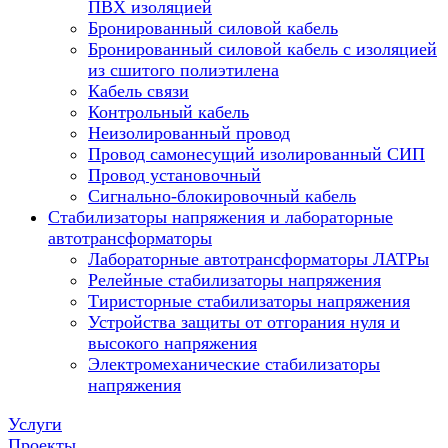
ПВХ изоляцией
Бронированный силовой кабель
Бронированный силовой кабель с изоляцией
из сшитого полиэтилена
Кабель связи
Контрольный кабель
Неизолированный провод
Провод самонесущий изолированный СИП
Провод установочный
Сигнально-блокировочный кабель
Стабилизаторы напряжения и лабораторные
автотрансформаторы
Лабораторные автотрансформаторы ЛАТРы
Релейные стабилизаторы напряжения
Тиристорные стабилизаторы напряжения
Устройства защиты от отгорания нуля и
высокого напряжения
Электромеханические стабилизаторы
напряжения
Услуги
Проекты