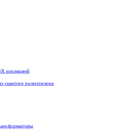
ВХ изоляцией
из сшитого полиэтилена
рансформаторы