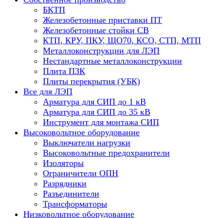
БКТП
Железобетонные приставки ПТ
Железобетонные стойки СВ
КТП, КРУ, ПКУ, ЩО70, КСО, СТП, МТП
Металлоконструкции для ЛЭП
Нестандартные металлоконструкции
Плита ПЗК
Плиты перекрытия (УБК)
Все для ЛЭП
Арматура для СИП до 1 кВ
Арматура для СИП до 35 кВ
Инструмент для монтажа СИП
Высоковольтное оборудование
Выключатели нагрузки
Высоковольтные предохранители
Изоляторы
Ограничители ОПН
Разрядники
Разъединители
Трансформаторы
Низковольтное оборудование