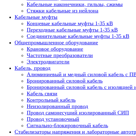
Кабельные наконечники, гильзы, сжимы
Стяжки кабельные из нейлона
Кабельные муфты
Концевые кабельные муфты 1-35 кВ
Переходные кабельные муфты 1-35 кВ
Соединительные кабельные муфты 1-35 кВ
Общепромышленное оборудование
Крановое оборудование
Частотные преобразователи
Электродвигатели
Кабель, провод
Алюминиевый и медный силовой кабель с П
Бронированный силовой кабель
Бронированный силовой кабель с изоляцией 
Кабель связи
Контрольный кабель
Неизолированный провод
Провод самонесущий изолированный СИП
Провод установочный
Сигнально-блокировочный кабель
Стабилизаторы напряжения и лабораторные автот