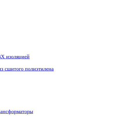
ВХ изоляцией
из сшитого полиэтилена
рансформаторы