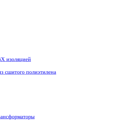
ВХ изоляцией
из сшитого полиэтилена
рансформаторы