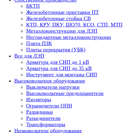
БКТП
Железобетонные приставки ПТ
Железобетонные стойки СВ
КТП, КРУ, ПКУ, ЩО70, КСО, СТП, МТП
Металлоконструкции для ЛЭП
Нестандартные металлоконструкции
Плита ПЗК
Плиты перекрытия (УБК)
Все для ЛЭП
Арматура для СИП до 1 кВ
Арматура для СИП до 35 кВ
Инструмент для монтажа СИП
Высоковольтное оборудование
Выключатели нагрузки
Высоковольтные предохранители
Изоляторы
Ограничители ОПН
Разрядники
Разъединители
Трансформаторы
Низковольтное оборудование