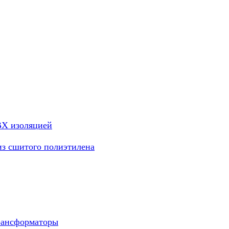
ВХ изоляцией
из сшитого полиэтилена
рансформаторы