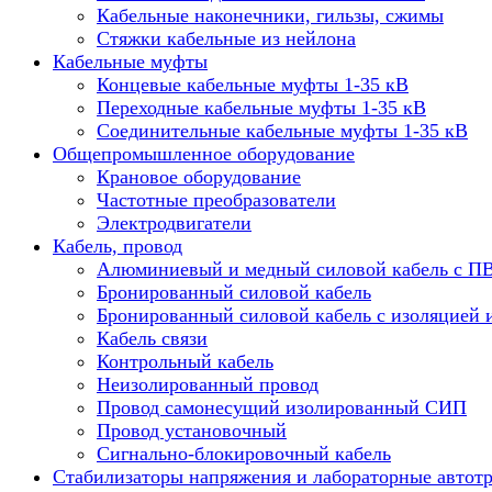
Кабельные наконечники, гильзы, сжимы
Стяжки кабельные из нейлона
Кабельные муфты
Концевые кабельные муфты 1-35 кВ
Переходные кабельные муфты 1-35 кВ
Соединительные кабельные муфты 1-35 кВ
Общепромышленное оборудование
Крановое оборудование
Частотные преобразователи
Электродвигатели
Кабель, провод
Алюминиевый и медный силовой кабель с П
Бронированный силовой кабель
Бронированный силовой кабель с изоляцией 
Кабель связи
Контрольный кабель
Неизолированный провод
Провод самонесущий изолированный СИП
Провод установочный
Сигнально-блокировочный кабель
Стабилизаторы напряжения и лабораторные автот