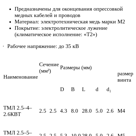
Предназначены для оконцевания опрессовкой
медных кабелей и проводов
Материал: электротехническая медь марки М2
Покрытие: электролитическое лужение
(климатическое исполнение: «Т2»)
· Рабочее напряжение: до 35 кВ
Сечение
Размеры (мм)
(мм²)
размер
Наименование
винта
D
B
L
d
d₁
ТМЛ 2.5–4–
2.5
2.5
4.3
8.0
28.0
5.0
2.6
М4
2.6КВТ
ТМЛ 2.5–5–
2.5
2.5
5.3
10.0
28.0
5.0
2.6
М5