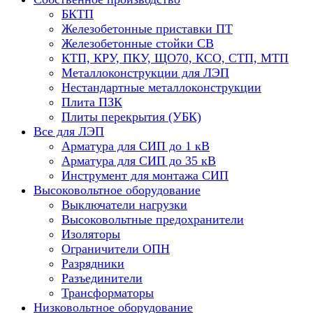
БКТП
Железобетонные приставки ПТ
Железобетонные стойки СВ
КТП, КРУ, ПКУ, ЩО70, КСО, СТП, МТП
Металлоконструкции для ЛЭП
Нестандартные металлоконструкции
Плита ПЗК
Плиты перекрытия (УБК)
Все для ЛЭП
Арматура для СИП до 1 кВ
Арматура для СИП до 35 кВ
Инструмент для монтажа СИП
Высоковольтное оборудование
Выключатели нагрузки
Высоковольтные предохранители
Изоляторы
Ограничители ОПН
Разрядники
Разъединители
Трансформаторы
Низковольтное оборудование