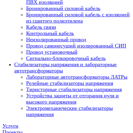
ПВХ изоляцией
Бронированный силовой кабель
Бронированный силовой кабель с изоляцией
из сшитого полиэтилена
Кабель связи
Контрольный кабель
Неизолированный провод
Провод самонесущий изолированный СИП
Провод установочный
Сигнально-блокировочный кабель
Стабилизаторы напряжения и лабораторные
автотрансформаторы
Лабораторные автотрансформаторы ЛАТРы
Релейные стабилизаторы напряжения
Тиристорные стабилизаторы напряжения
Устройства защиты от отгорания нуля и
высокого напряжения
Электромеханические стабилизаторы
напряжения
Услуги
Проекты