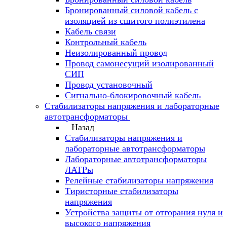
Бронированный силовой кабель с
изоляцией из сшитого полиэтилена
Кабель связи
Контрольный кабель
Неизолированный провод
Провод самонесущий изолированный
СИП
Провод установочный
Сигнально-блокировочный кабель
Стабилизаторы напряжения и лабораторные
автотрансформаторы
Назад
Стабилизаторы напряжения и
лабораторные автотрансформаторы
Лабораторные автотрансформаторы
ЛАТРы
Релейные стабилизаторы напряжения
Тиристорные стабилизаторы
напряжения
Устройства защиты от отгорания нуля и
высокого напряжения