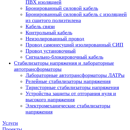
ПВХ изоляцией
Бронированный силовой кабель
Бронированный силовой кабель с изоляцией
из сшитого полиэтилена
Кабель связи
Контрольный кабель
Неизолированный провод
Провод самонесущий изолированный СИП
Провод установочный
Сигнально-блокировочный кабель
Стабилизаторы напряжения и лабораторные
автотрансформаторы
Лабораторные автотрансформаторы ЛАТРы
Релейные стабилизаторы напряжения
Тиристорные стабилизаторы напряжения
Устройства защиты от отгорания нуля и
высокого напряжения
Электромеханические стабилизаторы
напряжения
Услуги
Проекты