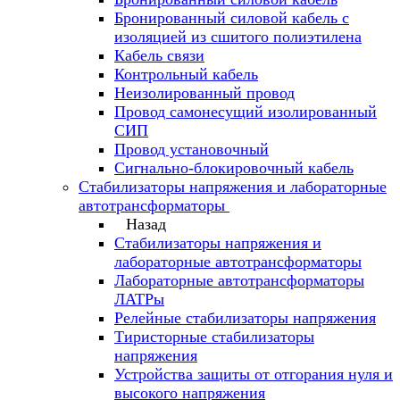
Бронированный силовой кабель с
изоляцией из сшитого полиэтилена
Кабель связи
Контрольный кабель
Неизолированный провод
Провод самонесущий изолированный
СИП
Провод установочный
Сигнально-блокировочный кабель
Стабилизаторы напряжения и лабораторные
автотрансформаторы
Назад
Стабилизаторы напряжения и
лабораторные автотрансформаторы
Лабораторные автотрансформаторы
ЛАТРы
Релейные стабилизаторы напряжения
Тиристорные стабилизаторы
напряжения
Устройства защиты от отгорания нуля и
высокого напряжения