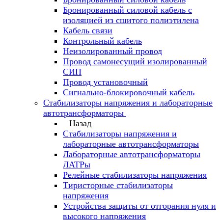
Бронированный силовой кабель с
изоляцией из сшитого полиэтилена
Кабель связи
Контрольный кабель
Неизолированный провод
Провод самонесущий изолированный
СИП
Провод установочный
Сигнально-блокировочный кабель
Стабилизаторы напряжения и лабораторные
автотрансформаторы
Назад
Стабилизаторы напряжения и
лабораторные автотрансформаторы
Лабораторные автотрансформаторы
ЛАТРы
Релейные стабилизаторы напряжения
Тиристорные стабилизаторы
напряжения
Устройства защиты от отгорания нуля и
высокого напряжения