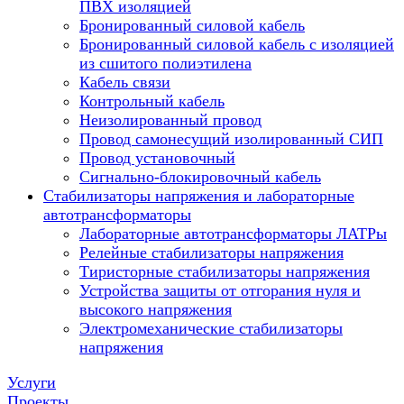
ПВХ изоляцией
Бронированный силовой кабель
Бронированный силовой кабель с изоляцией
из сшитого полиэтилена
Кабель связи
Контрольный кабель
Неизолированный провод
Провод самонесущий изолированный СИП
Провод установочный
Сигнально-блокировочный кабель
Стабилизаторы напряжения и лабораторные
автотрансформаторы
Лабораторные автотрансформаторы ЛАТРы
Релейные стабилизаторы напряжения
Тиристорные стабилизаторы напряжения
Устройства защиты от отгорания нуля и
высокого напряжения
Электромеханические стабилизаторы
напряжения
Услуги
Проекты