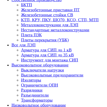
БКТП
Железобетонные приставки ПТ
Железобетонные стойки СВ
КТП, КРУ, ПКУ, ЩО70, КСО, СТП, МТП
Металлоконструкции для ЛЭП
Нестандартные металлоконструкции
Плита ПЗК
Плиты перекрытия (УБК)
Все для ЛЭП
Арматура для СИП до 1 кВ
Арматура для СИП до 35 кВ
Инструмент для монтажа СИП
Высоковольтное оборудование
Выключатели нагрузки
Высоковольтные предохранители
Изоляторы
Ограничители ОПН
Разрядники
Разъединители
Трансформаторы
Низковольтное оборудование