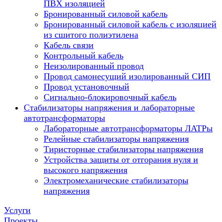
ПВХ изоляцией
Бронированный силовой кабель
Бронированный силовой кабель с изоляцией
из сшитого полиэтилена
Кабель связи
Контрольный кабель
Неизолированный провод
Провод самонесущий изолированный СИП
Провод установочный
Сигнально-блокировочный кабель
Стабилизаторы напряжения и лабораторные
автотрансформаторы
Лабораторные автотрансформаторы ЛАТРы
Релейные стабилизаторы напряжения
Тиристорные стабилизаторы напряжения
Устройства защиты от отгорания нуля и
высокого напряжения
Электромеханические стабилизаторы
напряжения
Услуги
Проекты