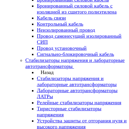
Бронированный силовой кабель с
изоляцией из сшитого полиэтилена
Кабель связи
Контрольный кабель
Неизолированный провод
Провод самонесущий изолированный
СИП
Провод установочный
Сигнально-блокировочный кабель
Стабилизаторы напряжения и лабораторные
автотрансформаторы
Назад
Стабилизаторы напряжения и
лабораторные автотрансформаторы
Лабораторные автотрансформаторы
ЛАТРы
Релейные стабилизаторы напряжения
Тиристорные стабилизаторы
напряжения
Устройства защиты от отгорания нуля и
высокого напряжения