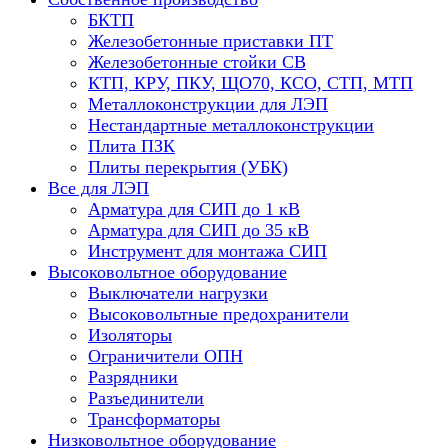
БКТП
Железобетонные приставки ПТ
Железобетонные стойки СВ
КТП, КРУ, ПКУ, ЩО70, КСО, СТП, МТП
Металлоконструкции для ЛЭП
Нестандартные металлоконструкции
Плита ПЗК
Плиты перекрытия (УБК)
Все для ЛЭП
Арматура для СИП до 1 кВ
Арматура для СИП до 35 кВ
Инструмент для монтажа СИП
Высоковольтное оборудование
Выключатели нагрузки
Высоковольтные предохранители
Изоляторы
Ограничители ОПН
Разрядники
Разъединители
Трансформаторы
Низковольтное оборудование