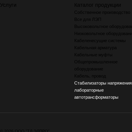
Услуги
Каталог продукции
Собственное производство
Все для ЛЭП
Высоковольтное оборудова
Низковольтное оборудован
Кабеленесущие системы
Кабельная арматура
Кабельные муфты
Общепромышленное
оборудование
Кабель, провод
Стабилизаторы напряжения
лабораторные
автотрансформаторы
© 2026 ООО "ТД ЭЛПРО"