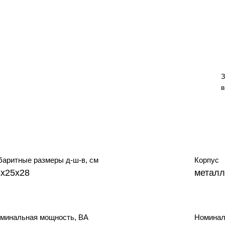
З
в
баритные размеры д-ш-в, см
Корпус
8х25х28
металл
минальная мощность, ВА
Номинал