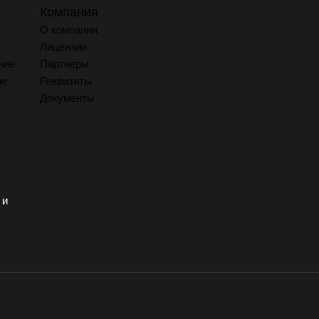
Компания
О компании
Лицензии
ние
Партнеры
ие
Реквизиты
Документы
 и