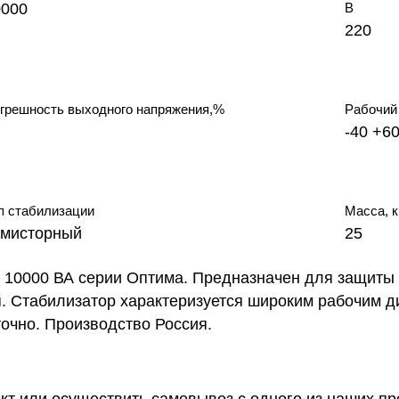
0000
В
220
грешность выходного напряжения,%
Рабочий 
-40 +6
п стабилизации
Масса, к
имисторный
25
10000 ВА серии Оптима. Предназначен для защиты
. Стабилизатор характеризуется широким рабочим д
точно. Производство Россия.
ект или осуществить самовывоз
с одного из наших п