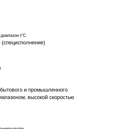
диапазон t°С
0 (специсполнение)
г
 бытового и промышленного
иапазоном, высокой скоростью
роизводств
.