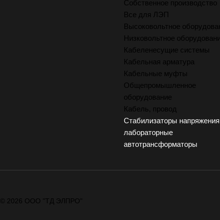
Собственное производство
Все для ЛЭП
Высоковольтное оборудова
Низковольтное оборудован
Кабеленесущие системы
Кабельная арматура
Кабельные муфты
Общепромышленное
оборудование
Кабель, провод
Стабилизаторы напряжения
лабораторные
автотрансформаторы
© 2026 ООО "ТД ЭЛПРО"