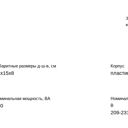
З
в
баритные размеры д-ш-в, см
Корпус
2х15х8
пласти
минальная мощность, ВА
Номинал
00
В
209-23