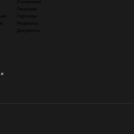
О компании
Лицензии
ние
Партнеры
ие
Реквизиты
Документы
 и