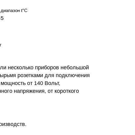
диапазон t°С
45
г
или несколько приборов небольшой
тырьмя розетками для подключения
мощность от 140 Вольт,
ного напряжения, от короткого
роизводств
.