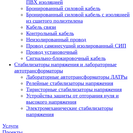
ПВХ изоляцией
Бронированный силовой кабель
Бронированный силовой кабель с изоляцией
из сшитого полиэтилена
Кабель связи
Контрольный кабель
Неизолированный провод
Провод самонесущий изолированный СИП
Провод установочный
Сигнально-блокировочный кабель
Стабилизаторы напряжения и лабораторные
автотрансформаторы
Лабораторные автотрансформаторы ЛАТРы
Релейные стабилизаторы напряжения
Тиристорные стабилизаторы напряжения
Устройства защиты от отгорания нуля и
высокого напряжения
Электромеханические стабилизаторы
напряжения
Услуги
Проекты