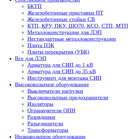
БКТП
Железобетонные приставки ПТ
Железобетонные стойки СВ
КТП, КРУ, ПКУ, ЩО70, КСО, СТП, МТП
Металлоконструкции для ЛЭП
Нестандартные металлоконструкции
Плита ПЗК
Плиты перекрытия (УБК)
Все для ЛЭП
Арматура для СИП до 1 кВ
Арматура для СИП до 35 кВ
Инструмент для монтажа СИП
Высоковольтное оборудование
Выключатели нагрузки
Высоковольтные предохранители
Изоляторы
Ограничители ОПН
Разрядники
Разъединители
Трансформаторы
Низковольтное оборудование