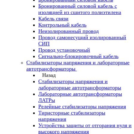
Бронированный силовой кабель с
изоляцией из сшитого полиэтилена
Кабель связи
Контрольный кабель
Неизолированный провод
Провод самонесущий изолированный
СИП
Провод установочный
Сигнально-блокировочный кабель
Стабилизаторы напряжения и лабораторные
автотрансформаторы
Назад
Стабилизаторы напряжения и
лабораторные автотрансформаторы
Лабораторные автотрансформаторы
ЛАТРы
Релейные стабилизаторы напряжения
Тиристорные стабилизаторы
напряжения
Устройства защиты от отгорания нуля и
высокого напряжения