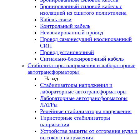
Бронированный силовой кабель с
изоляцией из сшитого полиэтилена
Кабель связи
Контрольный кабель
Неизолированный провод
Провод самонесущий изолированный
СИП
Провод установочный
Сигнально-блокировочный кабель
Стабилизаторы напряжения и лабораторные
автотрансформаторы
Назад
Стабилизаторы напряжения и
лабораторные автотрансформаторы
Лабораторные автотрансформаторы
ЛАТРы
Релейные стабилизаторы напряжения
Тиристорные стабилизаторы
напряжения
Устройства защиты от отгорания нуля и
высокого напряжения