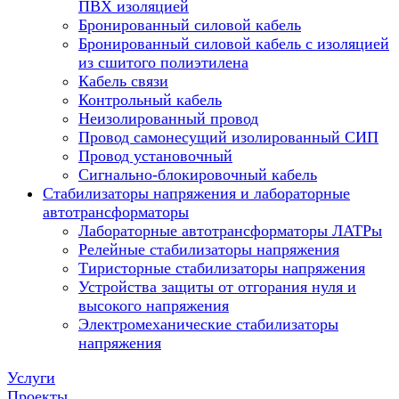
ПВХ изоляцией
Бронированный силовой кабель
Бронированный силовой кабель с изоляцией
из сшитого полиэтилена
Кабель связи
Контрольный кабель
Неизолированный провод
Провод самонесущий изолированный СИП
Провод установочный
Сигнально-блокировочный кабель
Стабилизаторы напряжения и лабораторные
автотрансформаторы
Лабораторные автотрансформаторы ЛАТРы
Релейные стабилизаторы напряжения
Тиристорные стабилизаторы напряжения
Устройства защиты от отгорания нуля и
высокого напряжения
Электромеханические стабилизаторы
напряжения
Услуги
Проекты