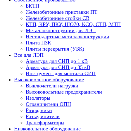
БКТП
Железобетонные приставки ПТ
Железобетонные стойки СВ
КТП, КРУ, ПКУ, ЩО70, КСО, СТП, МТП
Металлоконструкции для ЛЭП
Нестандартные металлоконструкции
Плита ПЗК
Плиты перекрытия (УБК)
Все для ЛЭП
Арматура для СИП до 1 кВ
Арматура для СИП до 35 кВ
Инструмент для монтажа СИП
Высоковольтное оборудование
Выключатели нагрузки
Высоковольтные предохранители
Изоляторы
Ограничители ОПН
Разрядники
Разъединители
Трансформаторы
Низковольтное оборудование