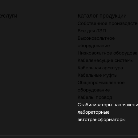
Услуги
Каталог продукции
Собственное производств
Все для ЛЭП
Высоковольтное
оборудование
Низковольтное оборудова
Кабеленесущие системы
Кабельная арматура
Кабельные муфты
Общепромышленное
оборудование
Кабель, провод
Стабилизаторы напряжени
лабораторные
автотрансформаторы