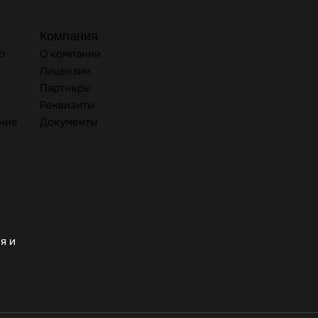
Компания
о
О компании
Лицензии
Партнеры
Реквизиты
ние
Документы
я и