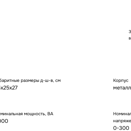
З
в
баритные размеры д-ш-в, см
Корпус
5х25х27
металл
минальная мощность, ВА
Номинал
000
напряже
0-300