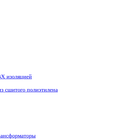
ВХ изоляцией
из сшитого полиэтилена
рансформаторы