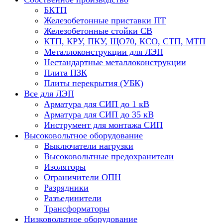
БКТП
Железобетонные приставки ПТ
Железобетонные стойки СВ
КТП, КРУ, ПКУ, ЩО70, КСО, СТП, МТП
Металлоконструкции для ЛЭП
Нестандартные металлоконструкции
Плита ПЗК
Плиты перекрытия (УБК)
Все для ЛЭП
Арматура для СИП до 1 кВ
Арматура для СИП до 35 кВ
Инструмент для монтажа СИП
Высоковольтное оборудование
Выключатели нагрузки
Высоковольтные предохранители
Изоляторы
Ограничители ОПН
Разрядники
Разъединители
Трансформаторы
Низковольтное оборудование