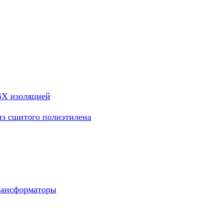
ВХ изоляцией
из сшитого полиэтилена
рансформаторы