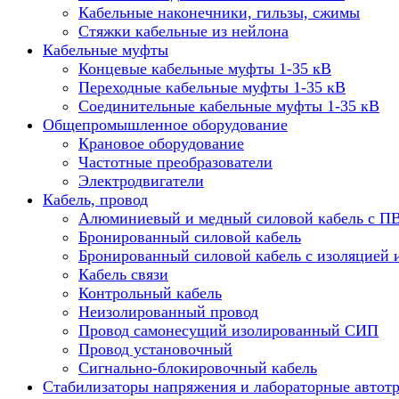
Кабельные наконечники, гильзы, сжимы
Стяжки кабельные из нейлона
Кабельные муфты
Концевые кабельные муфты 1-35 кВ
Переходные кабельные муфты 1-35 кВ
Соединительные кабельные муфты 1-35 кВ
Общепромышленное оборудование
Крановое оборудование
Частотные преобразователи
Электродвигатели
Кабель, провод
Алюминиевый и медный силовой кабель с П
Бронированный силовой кабель
Бронированный силовой кабель с изоляцией 
Кабель связи
Контрольный кабель
Неизолированный провод
Провод самонесущий изолированный СИП
Провод установочный
Сигнально-блокировочный кабель
Стабилизаторы напряжения и лабораторные автот